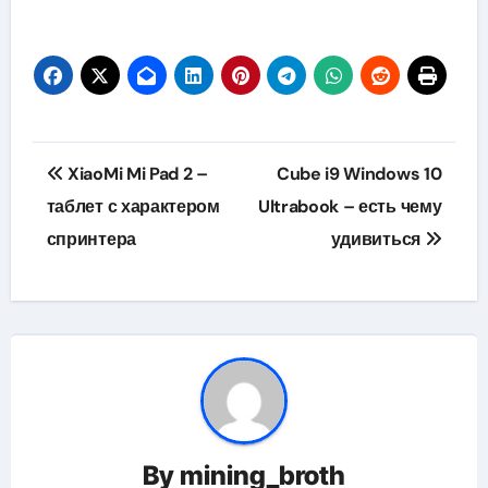
Навигация
XiaoMi Mi Pad 2 –
Cube i9 Windows 10
по
таблет с характером
Ultrabook – есть чему
спринтера
удивиться
записям
By
mining_broth