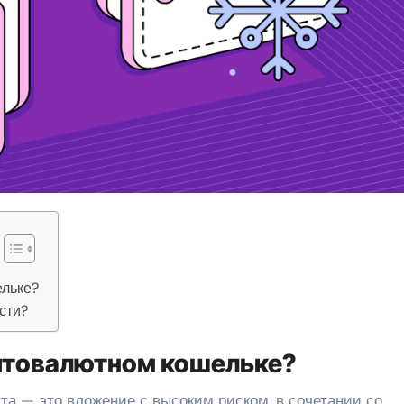
ельке?
сти?
иптовалютном кошельке?