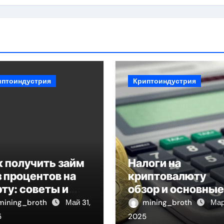
иптоиндустрия
Криптоиндустрия
к получить займ
Налоги на
з процентов на
криптовалюту
рту: советы и
обзор и основные
комендации
аспекты
mining_broth
Май 31,
mining_broth
Мар
5
2025