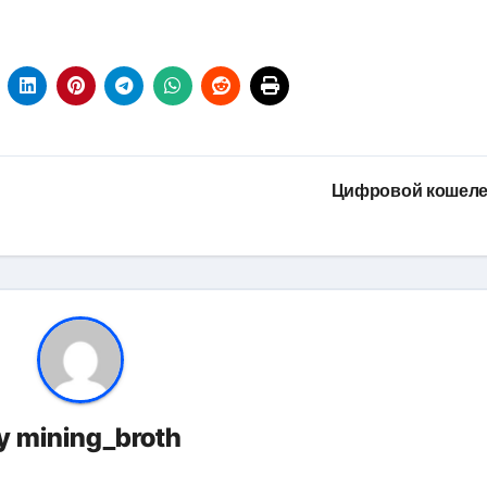
Цифровой кошел
y
mining_broth