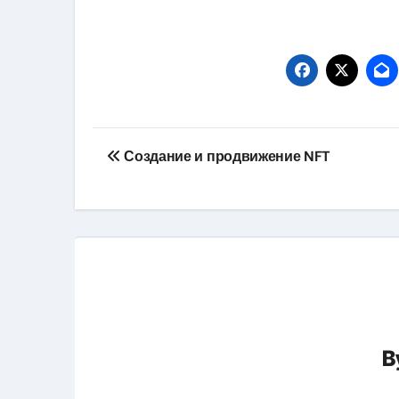
Навигация
Создание и продвижение NFT
по
записям
B