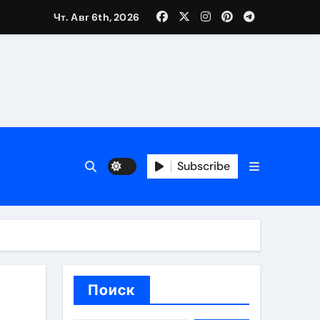
Чт. Авг 6th, 2026
вания ресниц и депиляции
тров
Subscribe
оприятий и обустройства мест отдыха
Поиск