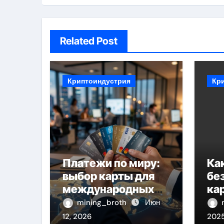
Related Post
Криптоиндустрия
Кр
Платежи по миру:
Ка
выбор карты для
бе
международных
ка
расчетов
ре
mining_broth
Июн
12, 2026
202