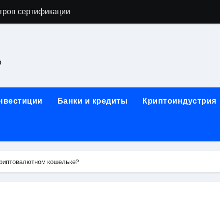
тров сертификации
астенных бра в виде факела с эффектом старины
ка и электрооборудование для ногтевого сервиса, наращи
о
для работы на объектах культурного наследия
ние базальтового теплоизоляционного шнура разных диаме
инвестиции
Банки и кредиты
Криптоиндустрия
 женской одежды: джемперы, брюки, куртки
сти для освоения актуальных профессий онлайн
арты для международных расчетов
 криптовалютном кошельке?
ования данных назначение и виды
работ от проектной документации до противопожарных мер