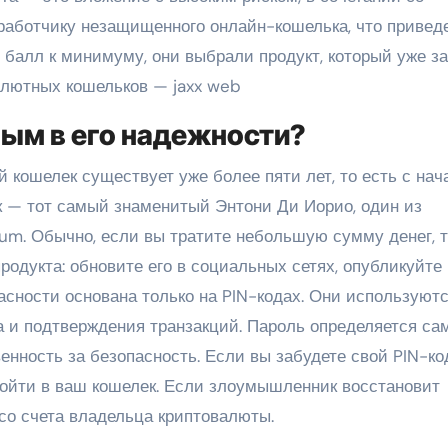
аботчику незащищенного онлайн-кошелька, что приведе
й балл к минимуму, они выбрали продукт, который уже з
алютных кошельков — jaxx web
ым в его надежности?
кошелек существует уже более пяти лет, то есть с нач
к — тот самый знаменитый Энтони Ди Иорио, один из
m. Обычно, если вы тратите небольшую сумму денег, т
родукта: обновите его в социальных сетях, опубликуйте
асности основана только на PIN-кодах. Они используют
а и подтверждения транзакций. Пароль определяется са
енность за безопасность. Если вы забудете свой PIN-ко
ойти в ваш кошелек. Если злоумышленник восстановит
 со счета владельца криптовалюты.