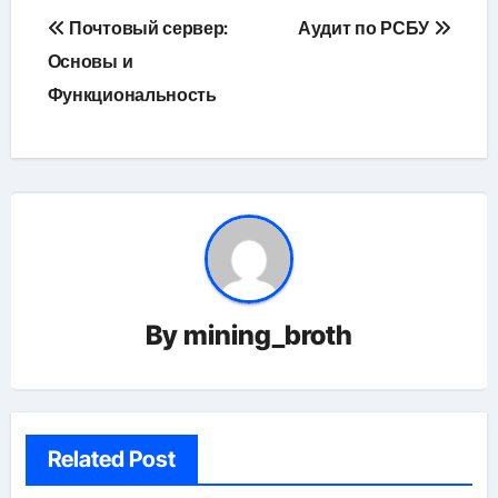
Навигация
Почтовый сервер:
Аудит по РСБУ
по
Основы и
Функциональность
записям
By
mining_broth
Related Post