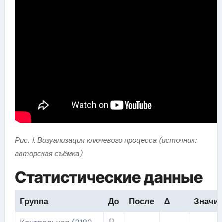
Рис. 1. Визуализация ключевого процесса (источник:
авторская съёмка)
Статистические данные
Группа
До
После
Δ
Значи