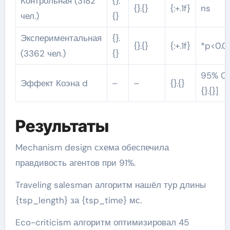
Контрольная (3182
{}.
{}.{}
{:+.1f}
ns
чел.)
{}
Экспериментальная
{}.
{}.{}
{:+.1f}
*p<0.0
(3362 чел.)
{}
95% CI [
Эффект Коэна d
–
–
{}.{}
{}.{}]
Результаты
Mechanism design схема обеспечила
правдивость агентов при 91%.
Traveling salesman алгоритм нашёл тур длины
{tsp_length} за {tsp_time} мс.
Eco-criticism алгоритм оптимизировал 45