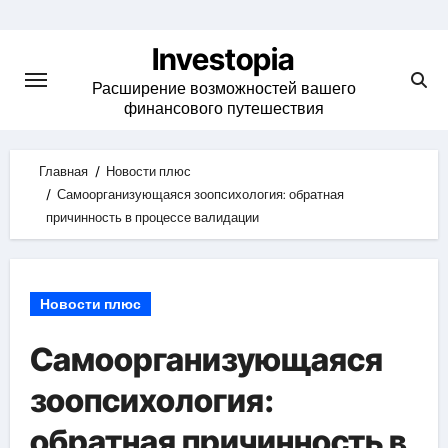
Skip
to
Investopia
content
Расширение возможностей вашего
финансового путешествия
Главная
Новости плюс
Самоорганизующаяся зоопсихология: обратная
причинность в процессе валидации
Новости плюс
Самоорганизующаяся
зоопсихология:
обратная причинность в