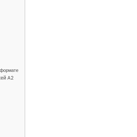
 формате
жей A2