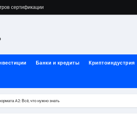
тров сертификации
астенных бра в виде факела с эффектом старины
ка и электрооборудование для ногтевого сервиса, наращи
о
для работы на объектах культурного наследия
ние базальтового теплоизоляционного шнура разных диаме
инвестиции
Банки и кредиты
Криптоиндустрия
 женской одежды: джемперы, брюки, куртки
сти для освоения актуальных профессий онлайн
арты для международных расчетов
ормата A2: Всё, что нужно знать
ования данных назначение и виды
работ от проектной документации до противопожарных мер