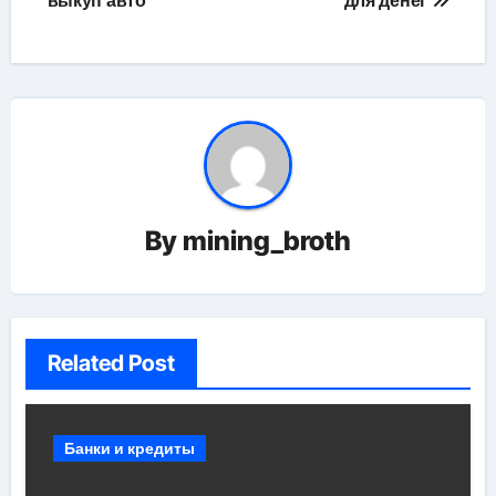
по
выкуп авто
для денег
записям
By
mining_broth
Related Post
Банки и кредиты