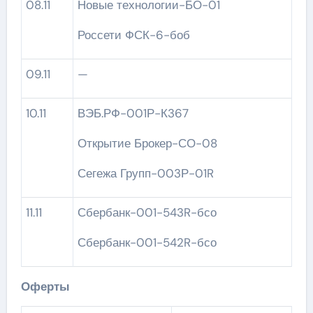
08.11
Новые технологии-БО-01
Россети ФСК-6-боб
09.11
—
10.11
ВЭБ.РФ-001Р-К367
Открытие Брокер-СО-08
Сегежа Групп-003Р-01R
11.11
Сбербанк-001-543R-бсо
Сбербанк-001-542R-бсо
Оферты