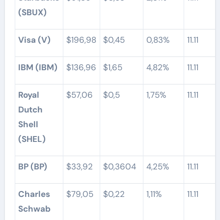
(SBUX)
Visa (V)
$196,98
$0,45
0,83%
11.11
IBM (IBM)
$136,96
$1,65
4,82%
11.11
Royal
$57,06
$0,5
1,75%
11.11
Dutch
Shell
(SHEL)
BP (BP)
$33,92
$0,3604
4,25%
11.11
Charles
$79,05
$0,22
1,11%
11.11
Schwab