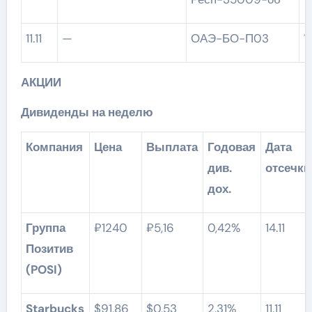
11.11
—
ОАЭ-БО-П03
АКЦИИ
Дивиденды на неделю
Компания
Цена
Выплата
Годовая
Дата
див.
отсечки
дох.
Группа
₽1240
₽5,16
0,42%
14.11
Позитив
(POSI)
Starbucks
$91,86
$0,53
2,31%
11.11