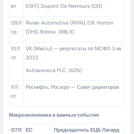
вт
(OXY), Dupont De Nemours (DD)
09.11
Rivian Automotive (RIVN), D.R. Horton
ср
(DHI), Roblox (RBLX)
10.11
VK (Mail.ru) — результаты по МСФО 3 кв
чт
2022
Astrazeneca PLC (AZN)
11.11
Роснефть, Росагро — Совет директоров
пт
Макроэкономика и важные события
07.11
ЕС
Председатель ЕЦБ Лагард