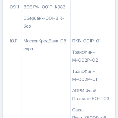
09.11
ВЭБ.РФ-001Р-К382
—
Сбербанк-001-81R-
бсо
10.11
МосковКредБанк-08-
ПКБ-001Р-01
евро
ТрансФин-
3
М-002P-02
3
ТрансФин-
2
М-002Р-01
1
АПРИ Флай
Плэнинг-БО-П03
Саха
Респ-35009-об