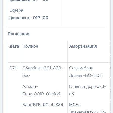
Сфера
финансов-01Р-03
Погашения
Дата
Полное
Амортизация
а
07.11
Сбербанк-001-86R-
Совкомбанк
бсо
Лизинг-БО-П04
1
Альфа-
Главная дорога-3-
2
Банк-001Р-01-боб
об
8
Банк ВТБ-КС-4-334
МСБ-
4
Лизинг-002Р-02-