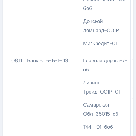
боб
Донской
ломбард-001Р
МигКредит-01
08.11
Банк ВТБ-Б-1-119
Главная дорога-7-
об
8
Лизинг-
3
Трейд-001Р-01
1
Самарская
Обл-35015-об
ТФН-01-боб