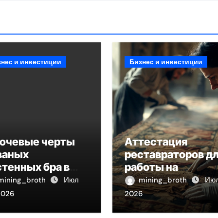
знес и инвестиции
Бизнес и инвестиции
ючевые черты
Аттестация
ваных
реставраторов д
стенных бра в
работы на
де факела с
объектах
mining_broth
Июл
mining_broth
Июл
фектом старины
культурного
2026
2026
наследия