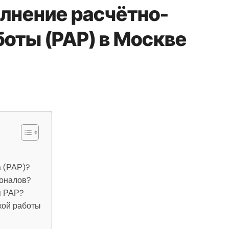
олнение расчётно-
боты (РАР) в Москве
а (РАР)?
ионалов?
я РАР?
кой работы