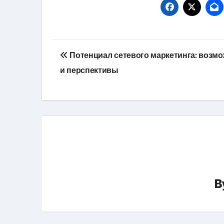
Навигация
Потенциал сетевого маркетинга: возм
по
и перспективы
записям
B