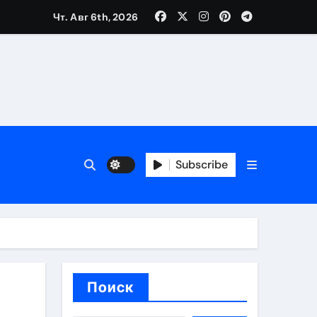
Чт. Авг 6th, 2026
вания ресниц и депиляции
тров
Subscribe
оприятий и обустройства мест отдыха
Поиск