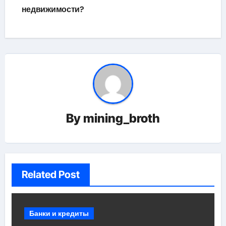
недвижимости?
записям
By
mining_broth
Related Post
Банки и кредиты