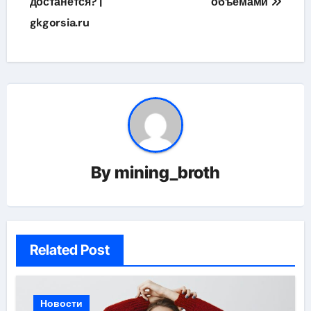
достанется? |
объёмами
gkgorsia.ru
By
mining_broth
Related Post
Новости