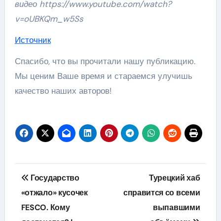
видео https://www.youtube.com/watch?
v=oUBKQm_w5Ss
Источник
Спасибо, что вы прочитали нашу публикацию.
Мы ценим Ваше время и стараемся улучишь
качество наших авторов!
Навигация
Государство
Турецкий хаб
по
«отжало» кусочек
справится со всеми
FESCO. Кому
выпавшими
записям