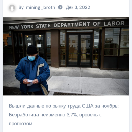
By
mining_broth
Дек 3, 2022
Вышли данные по рынку труда США за ноябрь:
Безработица неизменно 3,7%, вровень с
прогнозом