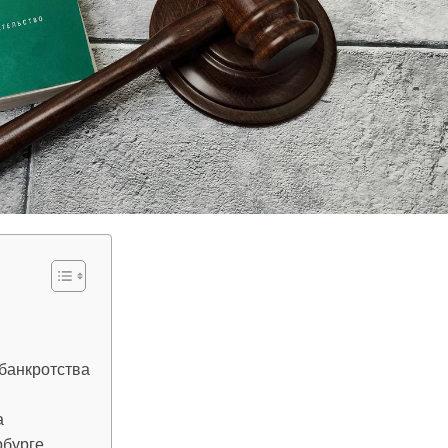
банкротства
а
рбурге