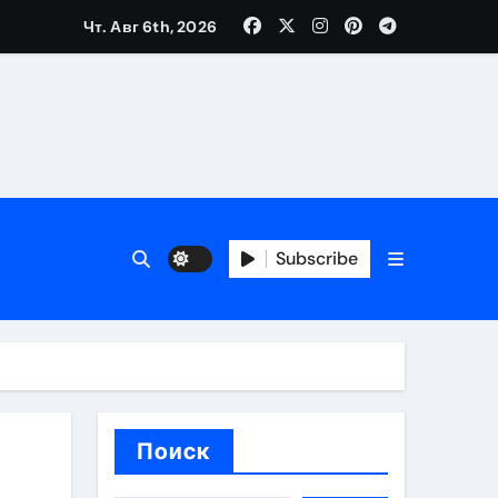
Чт. Авг 6th, 2026
вания ресниц и депиляции
тров
Subscribe
оприятий и обустройства мест отдыха
Поиск