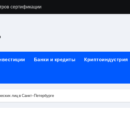
тров сертификации
астенных бра в виде факела с эффектом старины
ка и электрооборудование для ногтевого сервиса, наращи
о
для работы на объектах культурного наследия
ние базальтового теплоизоляционного шнура разных диаме
инвестиции
Банки и кредиты
Криптоиндустрия
 женской одежды: джемперы, брюки, куртки
сти для освоения актуальных профессий онлайн
арты для международных расчетов
еских лиц в Санкт-Петербурге
ования данных назначение и виды
работ от проектной документации до противопожарных мер