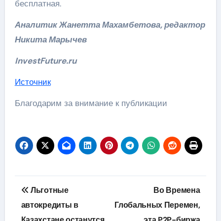
бесплатная.
Аналитик Жанетта Махамбетова, редактор
Никита Марычев
InvestFuture.ru
Источник
Благодарим за внимание к публикации
Навигация
Льготные
Во Времена
по
автокредиты в
Глобальных Перемен,
Казахстане останутся
эта P2P-биржа