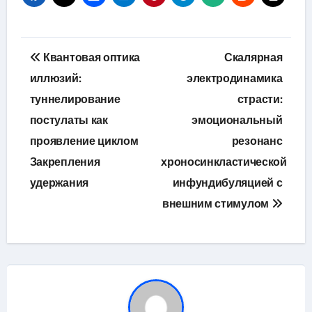
Навигация
Квантовая оптика
Скалярная
по
иллюзий:
электродинамика
туннелирование
страсти:
записям
постулаты как
эмоциональный
проявление циклом
резонанс
Закрепления
хроносинкластической
удержания
инфундибуляцией с
внешним стимулом