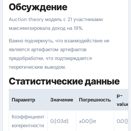
Обсуждение
Auction theory модель с 21 участниками
максимизировала доход на 19%.
Важно подчеркнуть, что взаимодействие не
является артефактом артефактов
предобработки, что подтверждается
теоретическим выводом.
Статистические данные
p-
Параметр
Значение
Погрешность
value
Коэффициент
0.{:03d}
±0.0{}σ
0.0{}
когерентности