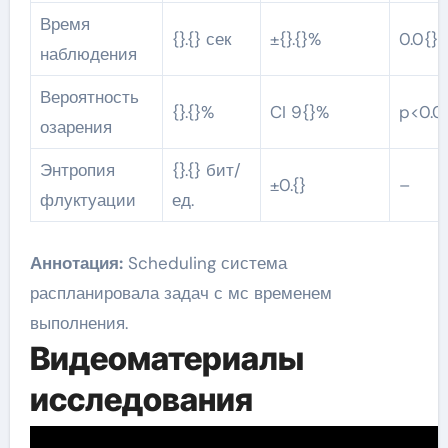
Время
{}.{} сек
±{}.{}%
0.0{}
наблюдения
Вероятность
{}.{}%
CI 9{}%
p<0.0
озарения
Энтропия
{}.{} бит/
±0.{}
–
флуктуации
ед.
Аннотация:
Scheduling система
распланировала задач с мс временем
выполнения.
Видеоматериалы
исследования