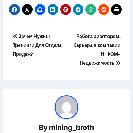
Навигация
Зачем Нужны
Работа риэлтором:
по
Тренинги Для Отдела
Карьера в компании
Продаж?
ИНКОМ-
записям
Недвижимость
By
mining_broth