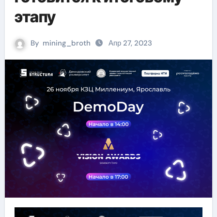
этапу
By
mining_broth
Апр 27, 2023