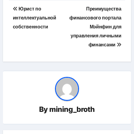
Навигация
Юрист по
Преимущества
по
интеллектуальной
финансового портала
собственности
Мэйнфин для
записям
управления личными
финансами
By
mining_broth